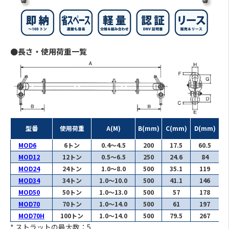
●長さ・使用荷重一覧
型番
使用荷重
A(M)
B(mm)
C(mm)
D(mm)
E
MOD6
6トン
0.4～4.5
200
17.5
60.5
MOD12
12トン
0.5～6.5
250
24.6
84
MOD24
24トン
1.0～8.0
500
35.1
119
MOD34
34トン
1.0～10.0
500
41.1
146
MOD50
50トン
1.0～13.0
500
57
178
MOD70
70トン
1.0～14.0
500
61
197
MOD70H
100トン
1.0～14.0
500
79.5
267
* ストラットの最大数：5