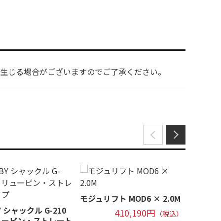
遅延等が生じる場合がございますのでご了承ください。
モジュリフト MOD6 × 2.0M
ONE 
5T-600
Y シャックル G-210
410,190円
（税込）
ューピン・ストレート