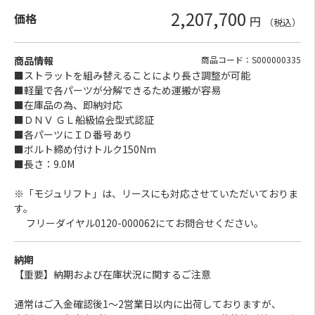
2,207,700
価格
円
（税込）
商品情報
商品コード：S000000335
■ストラットを組み替えることにより長さ調整が可能
■軽量で各パーツが分解できるため運搬が容易
■在庫品の為、即納対応
■ＤＮＶ ＧＬ船級協会型式認証
■各パーツにＩＤ番号あり
■ボルト締め付けトルク150Nm
■長さ：9.0M
※「モジュリフト」は、リースにも対応させていただいておりま
す。
フリーダイヤル0120-000062にてお問合せください。
納期
【重要】納期および在庫状況に関するご注意
通常はご入金確認後1～2営業日以内に出荷しておりますが、