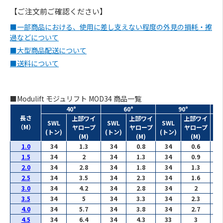
【ご注文前ご確認ください】
■一部商品における、使用に差し支えない程度の外見の損耗・擦
過などについて
■大型商品配送について
■送料について
■Modulift モジュリフト MOD34 商品一覧
40°
60°
90°
長さ
上部ワイ
上部ワイ
上部ワイ
SWL
SWL
SWL
（M）
ヤロープ
ヤロープ
ヤロープ
(トン)
(トン)
(トン)
(M)
(M)
(M)
1.0
34
1.3
34
0.8
34
0.6
EU
1.5
34
2
34
1.3
34
0.9
EU
2.0
34
2.8
34
1.8
34
1.3
EU
2.5
34
3.5
34
2.3
34
1.6
EU
3.0
34
4.2
34
2.8
34
2
EU
3.5
34
5
34
3.3
34
2.3
EU
4.0
34
5.7
34
3.8
34
2.7
EU
4.5
34
6.4
34
4.3
33
3
EU