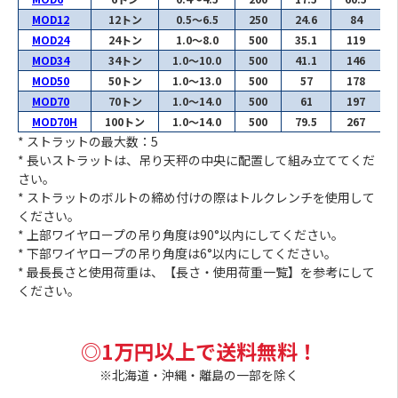
MOD12
12トン
0.5～6.5
250
24.6
84
MOD24
24トン
1.0～8.0
500
35.1
119
MOD34
34トン
1.0～10.0
500
41.1
146
MOD50
50トン
1.0～13.0
500
57
178
MOD70
70トン
1.0～14.0
500
61
197
MOD70H
100トン
1.0～14.0
500
79.5
267
* ストラットの最大数：5
* 長いストラットは、吊り天秤の中央に配置して組み立ててくだ
さい。
* ストラットのボルトの締め付けの際はトルクレンチを使用して
ください。
* 上部ワイヤロープの吊り角度は90°以内にしてください。
* 下部ワイヤロープの吊り角度は6°以内にしてください。
* 最長長さと使用荷重は、【長さ・使用荷重一覧】を参考にして
ください。
◎1万円以上で送料無料！
※北海道・沖縄・離島の一部を除く