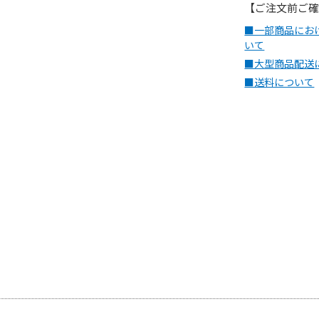
【ご注文前ご
■一部商品にお
いて
■大型商品配送
■送料について