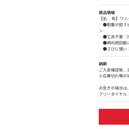
商品情報
【名 称】ワンタ
●脱着が超スピ
ン
●工具不要：指
●再利用回数は
●さびに強い：
納期
ご入金確認後、
※在庫切れ等の
お急ぎの場合は
フリーダイヤル：01