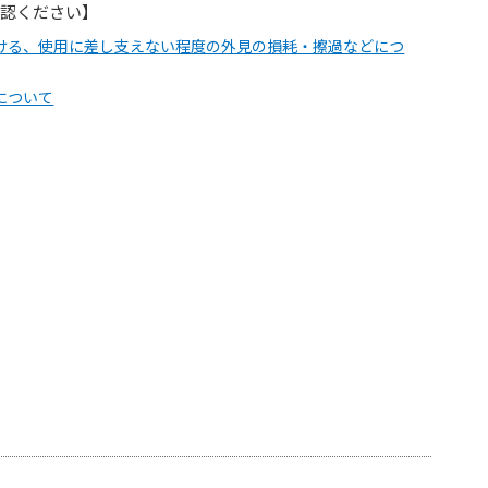
確認ください】
ける、使用に差し支えない程度の外見の損耗・擦過などにつ
について