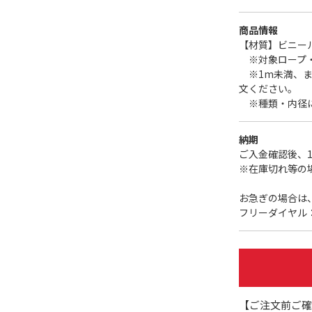
商品情報
【材質】ビニール
※対象ロープ・
※1m未満、ま
文ください。
※種類・内径に
納期
ご入金確認後、
※在庫切れ等の
お急ぎの場合は
フリーダイヤル：01
【ご注文前ご